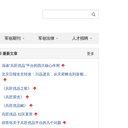
军创期刊
军创法律
人才招聘
最新文章
更多
浅谈“兵匠优品”平台的四大核心作用
北京日报全文转发：川品进京，从天府粮仓到首都餐桌的破局与突围
《兵匠优品之歌》
《兵匠荣光》
《兵匠优品赋》
兵匠优品 社区直营
回答你关于兵匠优品平台的几个问题