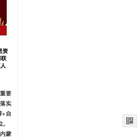
然资
门联
军人
？
重要
落实
荐+自
位。
、内蒙