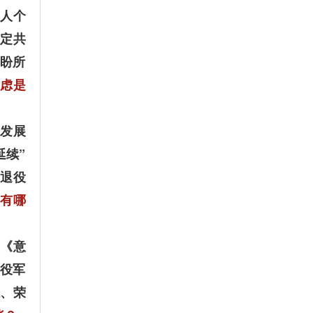
军人个
决定共
盼所
考虑是
发展
延续”
用退役
台有哪
《意
役军
、荣