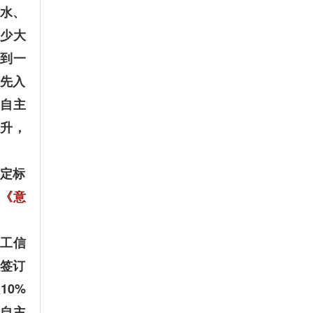
水、
少大
到一
先入
自主
升，
定标
《意
工信
以签订
10%
，自主