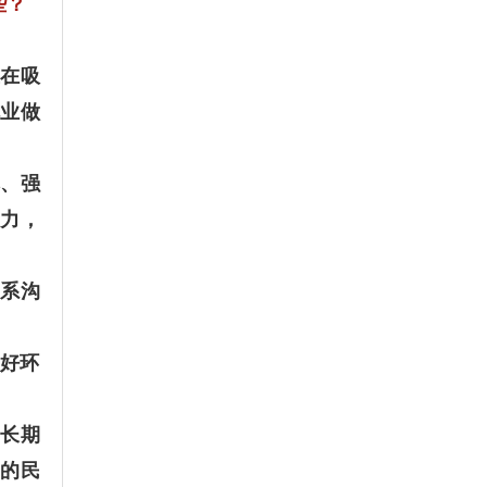
些？
在吸
业做
、强
压力，
系沟
好环
长期
的民