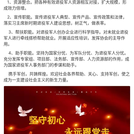
1、资源整合。把各种有效退役军人资源相互对接，扩大规模，形
成效力倍增。
2、宣传职能。宣传退役军人典型、宣传产品、宣传政策和法律，
落实习主席新时期退役军人建设思想，树正气，做表率。
3、帮扶职能。对退役军人创办企业进行科学指导。对未就业退役
军人进行牵线搭桥帮助就业。开展适应性培训，发挥协会的主导作
用。
4、助手职能。坚持为国家分忧、为军队分忧、为退役军人分忧。
充分发挥专家组、项目部、法务部、宣传部、人力资源部的作用，成
为国家退役军人事务部门的参谋和助手。
携手军创，共铸辉煌。欢迎社会各界帮助、关心、支持军创，使之
成为一支建设社会主义的新生力量。