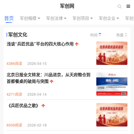
军创网
首页
军创楷模
军创法律
军创项目
军创企业
军创
军创文化
时间
热度
浅谈“兵匠优品”平台的四大核心作用
4386阅读
2026-04-15
北京日报全文转发：川品进京，从天府粮仓到
首都餐桌的破局与突围
4271阅读
2026-04-14
《兵匠优品之歌》
6509阅读
2026-02-18