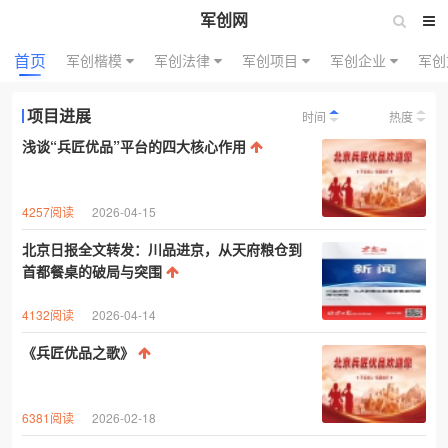
军创网
首页
军创楷模
军创法律
军创项目
军创企业
军创
项目进展
时间
热度
浅谈“兵匠优品”平台的四大核心作用
4257阅读
2026-04-15
北京日报全文转发：川品进京，从天府粮仓到
首都餐桌的破局与突围
4132阅读
2026-04-14
《兵匠优品之歌》
6381阅读
2026-02-18