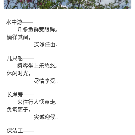
水中游——
几多鱼群惹眼眸。
徜徉其间，
深浅任由。
几只船——
乘客坐上乐悠悠。
休闲时光，
尽情享受。
长岸旁——
来往行人惬意走。
负氧离子，
实诚迎候。
保洁工——