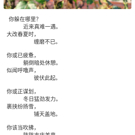
你躲在哪里？
近来真难一遇。
大改春夏时，
缠磨不已。
你或已疲惫，
躺倒暗处休憩。
似闻呼噜声，
彼伏此起。
你或正谋划，
冬日猛劲发力。
裹挟纷扬雪，
铺天盖地。
你该当吹拂，
阵阵吉庆美意。