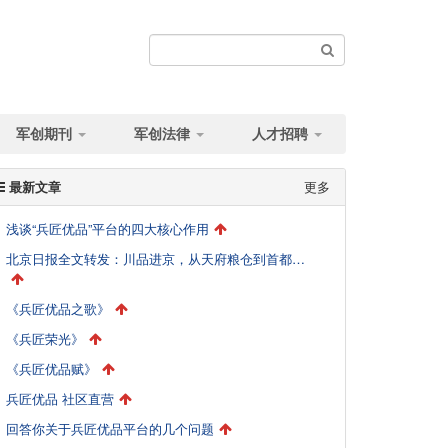
军创期刊
军创法律
人才招聘
最新文章
更多
浅谈“兵匠优品”平台的四大核心作用
北京日报全文转发：川品进京，从天府粮仓到首都餐桌的破局与突围
《兵匠优品之歌》
《兵匠荣光》
《兵匠优品赋》
兵匠优品 社区直营
回答你关于兵匠优品平台的几个问题