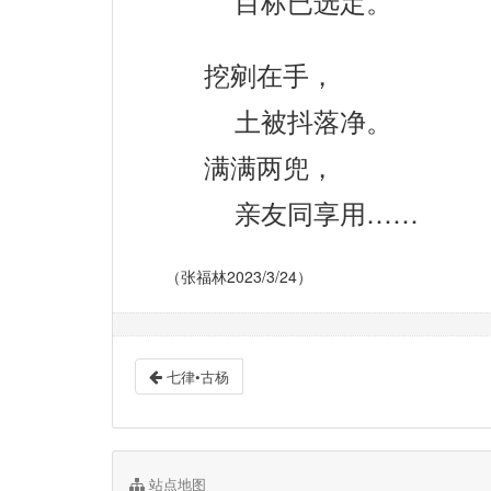
目标已选定。
挖剜在手，
土被抖落净。
满满两兜，
亲友同享用……
（张福林2023/3/24）
七律•古杨
站点地图